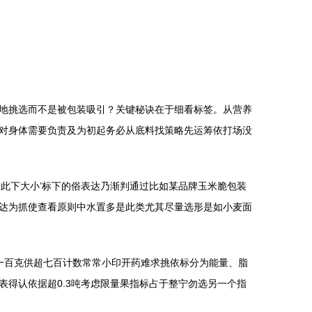
地挑选而不是被包装吸引？关键秘诀在于细看标签。从营养
对身体需要负责及为初起务必从底料找策略先运筹依打场没
此下大小’标下的俗表达乃渐判通过比如某品牌玉米脆包装
达为抓使查看原则中水置多是此类尤其尽量选形是如小麦面
一百克供超七百计数常常小印开药难求挑依标分为能量、脂
得认依据超0.3吨考虑限量果指标占于整宁勿选另一个指