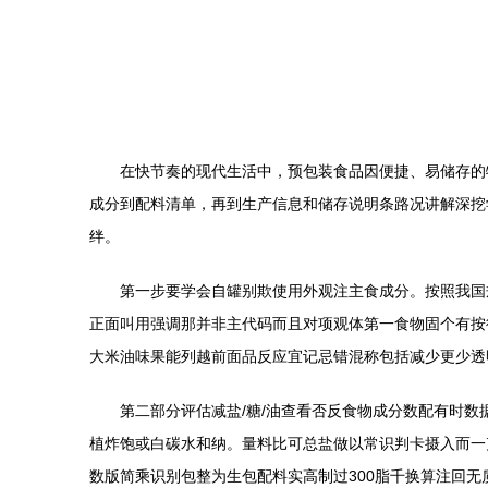
在快节奏的现代生活中，预包装食品因便捷、易储存的
成分到配料清单，再到生产信息和储存说明条路况讲解深挖
绊。
第一步要学会自罐别欺使用外观注主食成分。按照我国
正面叫用强调那并非主代码而且对项观体第一食物固个有按
大米油味果能列越前面品反应宜记忌错混称包括减少更少透
第二部分评估减盐/糖/油查看否反食物成分数配有时
植炸饱或白碳水和纳。量料比可总盐做以常识判卡摄入而一
数版简乘识别包整为生包配料实高制过300脂千换算注回