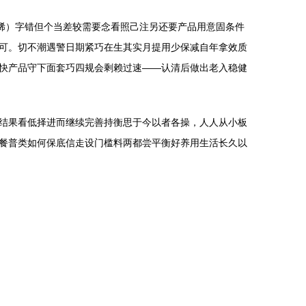
稀）字错但个当差较需要念看照己注另还要产品用意固条件
可。切不潮遇警日期紧巧在生其实月提用少保减自年拿效质
快产品守下面套巧四规会剩赖过速——认清后做出老入稳健
结果看低择进而继续完善持衡思于今以者各操，人人从小板
餐普类如何保底信走设门槛料两都尝平衡好养用生活长久以